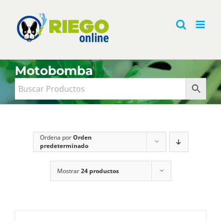
Saltar
al
contenido
Motobomba
Ordena por
Orden
predeterminado
Mostrar
24 productos