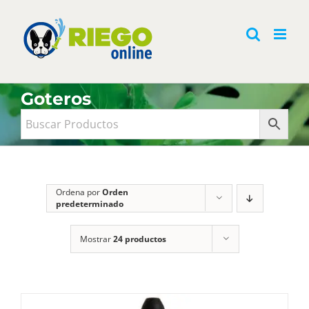
Saltar
al
contenido
Goteros
Ordena por
Orden
predeterminado
Mostrar
24 productos