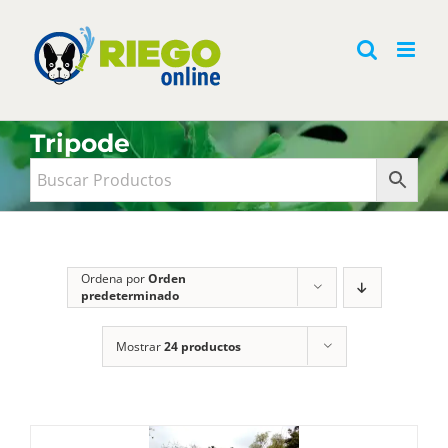
Saltar
al
contenido
Tripode
Ordena por
Orden
predeterminado
Mostrar
24 productos