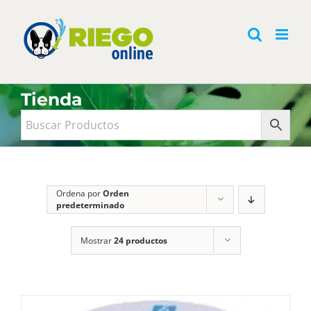
Saltar
al
contenido
Tienda
Ordena por
Orden
predeterminado
Mostrar
24 productos