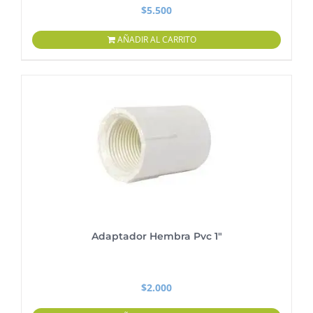
$
5.500
AÑADIR AL CARRITO
Adaptador Hembra Pvc 1″
$
2.000