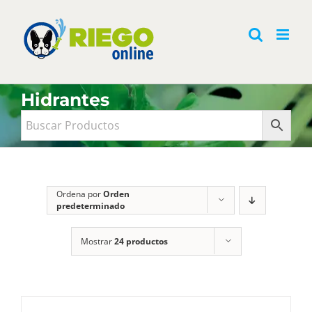
Saltar
al
contenido
Hidrantes
Ordena por
Orden
predeterminado
Mostrar
24 productos