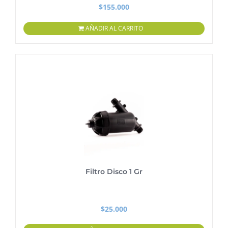
$
155.000
AÑADIR AL CARRITO
Filtro Disco 1 Gr
$
25.000