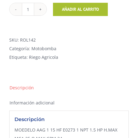
BOMBA
AÑADIR AL CARRITO
AUTOCEBANTE
EO273
1"
SKU:
ROL142
NPT
Categoría:
Motobomba
SUCCION
Etiqueta:
Riego Agricola
Y
DESCARGA
1"
1.5
Descripción
HP
BARNES
Información adicional
cantidad
Descripción
MOEDELO AAG 1 15 HF E0273 1 NPT 1.5 HP H.MAX