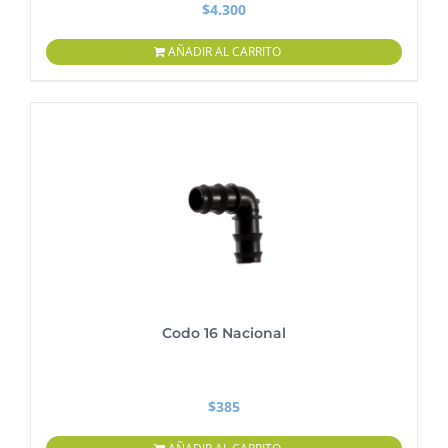
$
4.300
AÑADIR AL CARRITO
Codo 16 Nacional
$
385