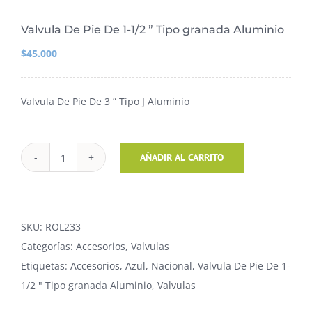
Valvula De Pie De 1-1/2 ” Tipo granada Aluminio
$
45.000
Valvula De Pie De 3 ” Tipo J Aluminio
Valvula
AÑADIR AL CARRITO
De
Pie
De
SKU:
ROL233
1-
Categorías:
Accesorios
,
Valvulas
1/2
Etiquetas:
Accesorios
,
Azul
,
Nacional
,
Valvula De Pie De 1-
"
1/2 " Tipo granada Aluminio
,
Valvulas
Tipo
granada