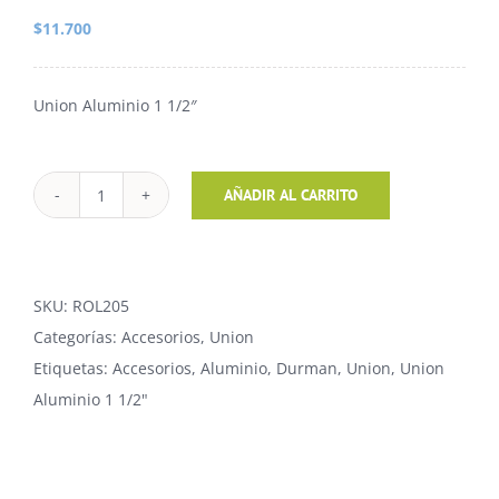
$
11.700
Union Aluminio 1 1/2″
Union
AÑADIR AL CARRITO
Aluminio
1
1/2"
SKU:
ROL205
cantidad
Categorías:
Accesorios
,
Union
Etiquetas:
Accesorios
,
Aluminio
,
Durman
,
Union
,
Union
Aluminio 1 1/2"