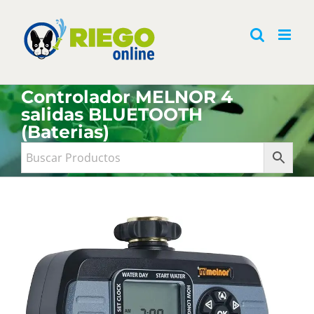
Saltar
al
contenido
Controlador MELNOR 4
salidas BLUETOOTH
(Baterias)