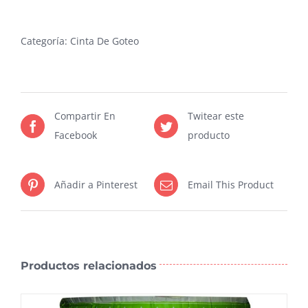
GOTEO
ITALIANA
Categoría:
Cinta De Goteo
CAL
6000
X
30
Compartir En
Twitear este
CMS
Facebook
producto
X
3000
M
Añadir a Pinterest
Email This Product
cantidad
Productos relacionados