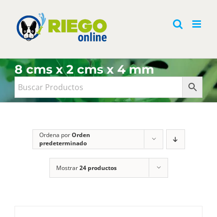
Saltar
al
contenido
8 cms x 2 cms x 4 mm
Ordena por
Orden
predeterminado
Mostrar
24 productos