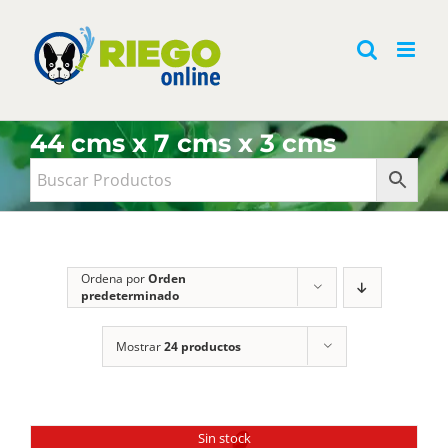
Saltar
al
contenido
44 cms x 7 cms x 3 cms
Ordena por
Orden
predeterminado
Mostrar
24 productos
Sin stock