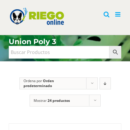
Saltar
al
contenido
Union Poly 3
Ordena por
Orden
predeterminado
Mostrar
24 productos