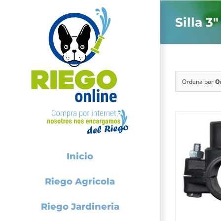
Saltar
Silla 3
al
contenido
Ordena por
O
Inicio
Riego Agricola
Riego Jardineria