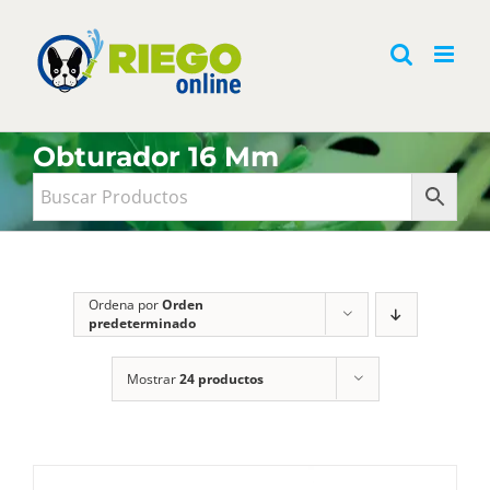
Saltar
al
contenido
Obturador 16 Mm
Ordena por
Orden
predeterminado
Mostrar
24 productos