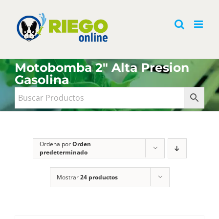
Saltar
al
contenido
Motobomba 2" Alta Presion
Gasolina
Ordena por
Orden
predeterminado
Mostrar
24 productos