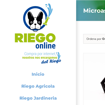
Saltar
Microa
al
contenido
Ordena por
O
Inicio
Riego Agricola
Riego Jardineria