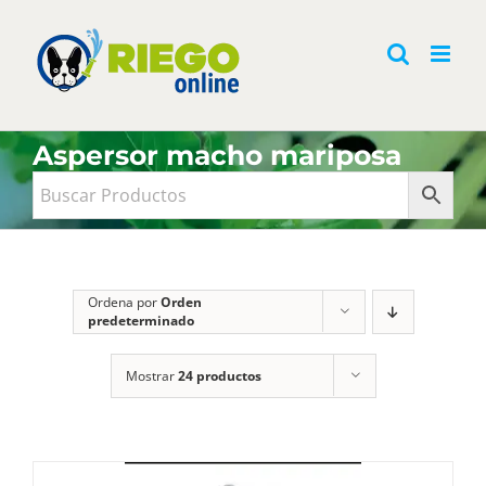
Saltar
al
contenido
Aspersor macho mariposa
Ordena por
Orden
predeterminado
Mostrar
24 productos