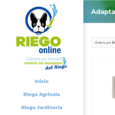
Saltar
Adapta
al
contenido
Ordena por
O
Inicio
Riego Agricola
Riego Jardineria