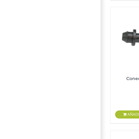
Conec
AÑADI