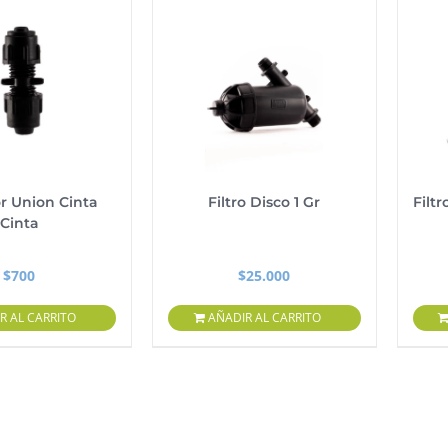
r Union Cinta
Filtro Disco 1 Gr
Filt
Cinta
$
700
$
25.000
R AL CARRITO
AÑADIR AL CARRITO