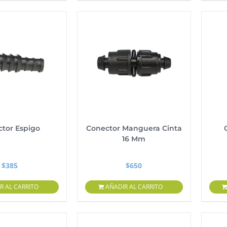
tor Espigo
Conector Manguera Cinta
16 Mm
$
385
$
650
R AL CARRITO
AÑADIR AL CARRITO