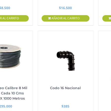
$
8.500
$
16.500
R AL CARRITO
AÑADIR AL CARRITO
eo Calibre 8 Mil
Codo 16 Nacional
 Cada 10 Cms
 X 1000 Metros
295.000
$
385