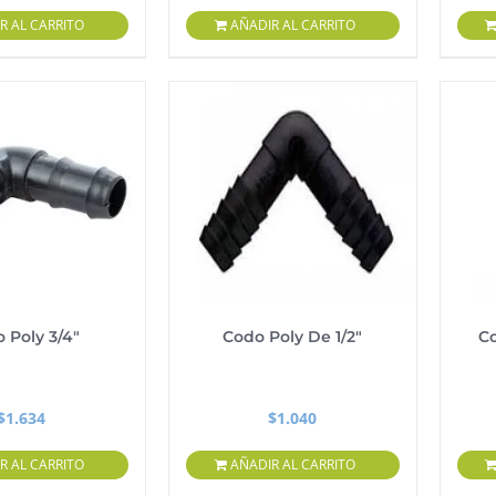
R AL CARRITO
AÑADIR AL CARRITO
 Poly 3/4″
Codo Poly De 1/2″
C
$
1.634
$
1.040
R AL CARRITO
AÑADIR AL CARRITO