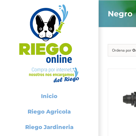
Saltar
Negro
al
contenido
Ordena por
O
Inicio
Riego Agricola
Riego Jardineria