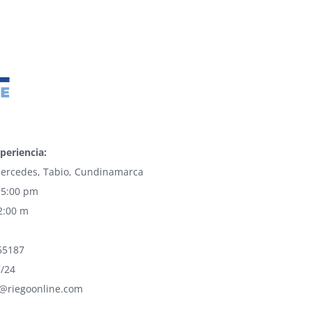
periencia:
 Mercedes, Tabio, Cundinamarca
 5:00 pm
2:00 m
65187
7/24
e@riegoonline.com