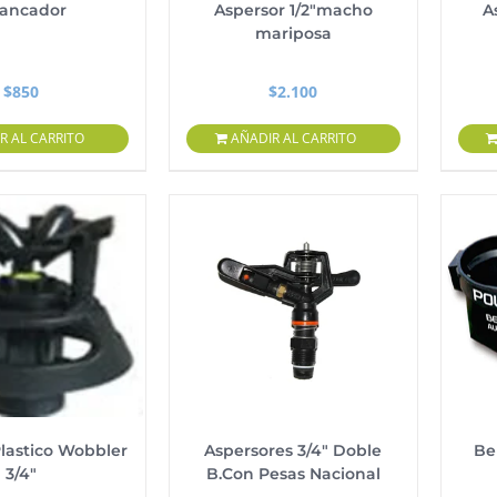
rancador
Aspersor 1/2″macho
A
mariposa
$
850
$
2.100
R AL CARRITO
AÑADIR AL CARRITO
Plastico Wobbler
Aspersores 3/4″ Doble
Be
3/4″
B.Con Pesas Nacional