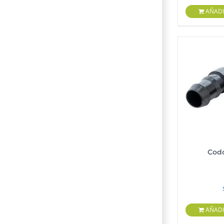
AÑADI
Codo
AÑADI