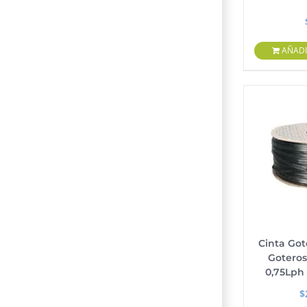
AÑADI
Cinta Got
Goteros
0,75Lph
$