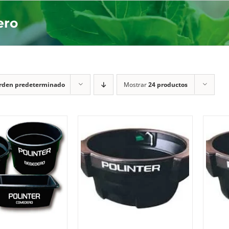
ero
rden predeterminado
Mostrar
24 productos