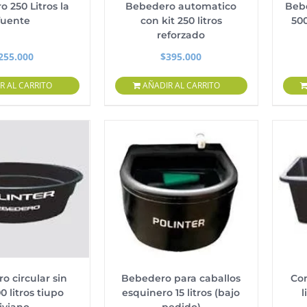
 250 Litros la
Bebedero automatico
Bebe
fuente
con kit 250 litros
500
reforzado
255.000
$
395.000
R AL CARRITO
AÑADIR AL CARRITO
o circular sin
Bebedero para caballos
Co
0 litros tiupo
esquinero 15 litros (bajo
l