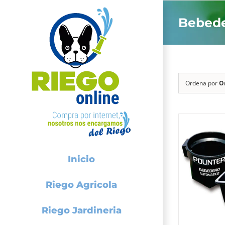
Saltar
Bebed
al
contenido
Ordena por
O
Inicio
Riego Agricola
Riego Jardineria